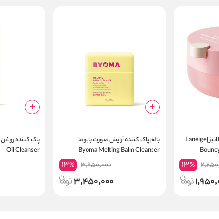
آبرسان و حجم دهنده لب لانیژ |Laneige
بالم پاک کننده آرایش صورت بایوما
Oil Cleanser
Byoma Melting Balm Cleanser
Bouncy
13
13
3,950,000
2,250
%
%
3,450,000
1,950,