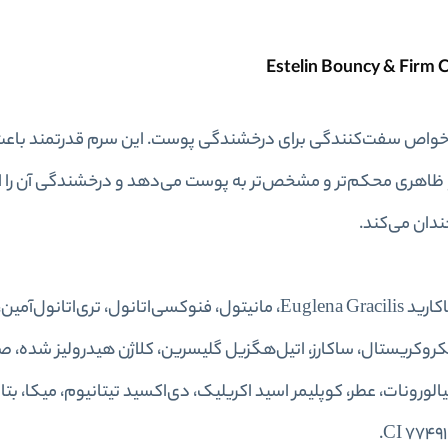
 خواص سفت‌کنندگی برای درخشندگی پوست. این سرم قدرتمند باعث
ظاهری محکم‌تر و مشخص‌تر به پوست می‌دهد و درخشندگی آن را 
ندان می‌کند.
آب، گلیسیرین، پروپیلن گلایکول، Glycereth-26، پلی‌ساکارید Euglena Gracilis، مانیتول، فنوکسی‌اتانول، تری‌
غن کرچک هیدروژنه PEG-40، سلولز میکروکریستال، ساکارز، اتیل‌هگزیل گلیسرین، کلاژن هیدرولیز ش
، سدیم هیالورونات، عطر، کوپلیمر اسید اکریلیک، دی‌اکسید تیتانیوم، میکا، ب