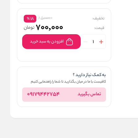
850000
تخفیف:
18
%
700,000
تومان
قیمت:
افزودن به سبد خرید
به کمک نیاز دارید ؟
کافیست با ما در میان بگذارید تا شما را راهنمایی کنیم
09179442754
تماس بگیرید