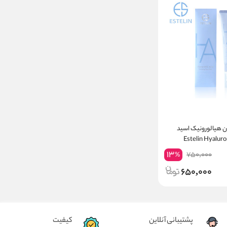
 هیالورونیک اسید
Estelin Hyaluronic A
Hydrating Fa
13
750,000
%
650,000
پشتیبانی آنلاین
کیفیت