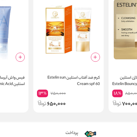
ن استلین
کرم ضد آفتاب استلین Estelin sun
فیس واش آبرسان
Estelin Bouncy
Cream spf 60
استلین cid
ce Wash (100g)
13
18
750,000
850,0
%
%
650,000
700,0
پرداخت