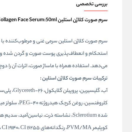
بررسی تخصصی
سرم صورت کلاژن استلین Estelin Bouncy & Firm Collagen Face Serum:50ml
سرم صورت کلاژن استلین سرمی غنی و مرطوب‌کننده با
استحکام و انعطاف‌پذیری پوست صورت و گردن شده و 
می‌دهد. استفاده همراه با ماساژ صورت، اثرات آن را دوچ
ترکیبات سرم صورت کلاژن استلین
:
کلروفنسین، رو
شده Sclerotium، نشاسته ذرت، نیا‌سین‌آمید
کوپلیمر PVM/MA، رنگدانه‌های CI 77491، CI 19140، CI 16255.