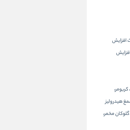
 افزایش
افزایش
اتانول‌آمین، کربومر،
ده، صمغ هیدرولیز
تا گلوکان مخمر،