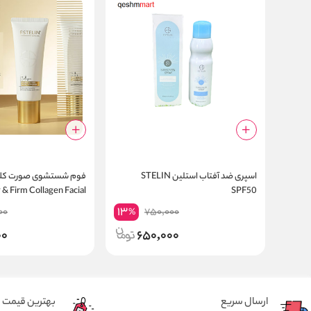
اسپری ضد آفتاب استلین STELIN
فوم شستشوی صورت کلاژ
 & Firm Collagen Facial
SPF50
Cleanser
13
00
750,000
%
00
650,000
ارسال سریع
بهترین قیمت