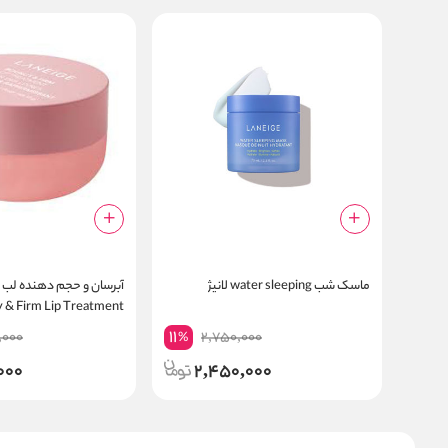
ماسک شب water sleeping لانیژ
 & Firm Lip Treatment
11
,000
2,750,000
%
000
2,450,000