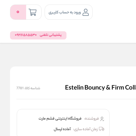
0
ورود به حساب کاربری
پشتیبانی تلفنی
09216585530
شناسه کالا:
7781
فروشنده:
فروشگاه اینترنتی قشم مارت
زمان آماده سازی:
آماده ارسال