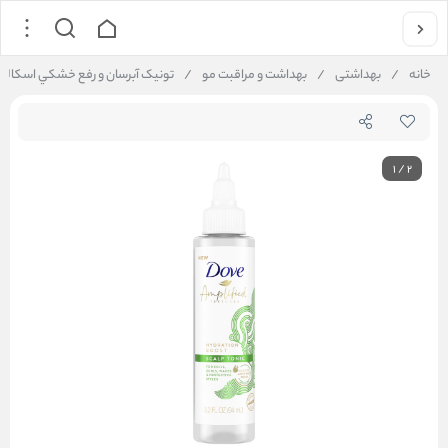
خانه
/
بهداشتی
/
بهداشت و مراقبت مو
/
تونيک آبرسان و‌ رفع خشکي اسکالپ داو fied Textures Hydration Boost Scalp Tonic
1
/
2