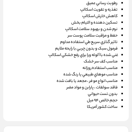
رطوبت رساني عميق
تغذيه و ‌تقويت اسکالپ
کاهش خارش اسکالپ
تسکين دهنده و التيام بخش
نرم شدن و‌ بهبود سلامت اسکالپ
حفظ و مراقبت سلامت پوست سر
تاثير گذاري سريع طي استفاده مداوم
فرمول سبک و‌ بدون چربي با رايحه ملايم
غني شده با آلوئه ورا براي رفع خشکي اسکالپ
مناسب کف سر خشک
مناسب استفاده روزانه
مناسب موهاي طبيعي يا رنگ شده
مناسب انواع مو فر ، مجعد يا بافت شده
فاقد سولفات ، پارابن و مواد مضر
بدون تست حيواني
حجم خالص 94 ميل
ساخت کشور آمريکا