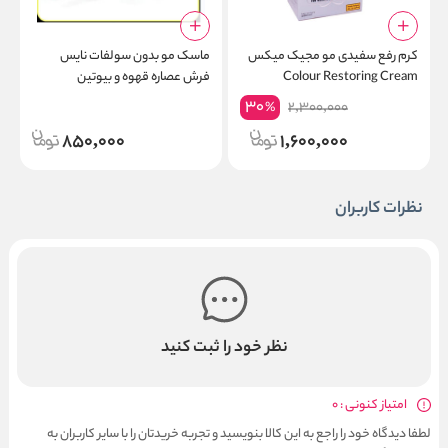
کرم رفع سفیدی مو مجیک میکس
ماسک مو بدون سولفات نایس
ا
Colour Restoring Cream
فرش عصاره قهوه و بیوتین
%
e
NiceFresh Hair Mask Coffee
30
2,300,000
%
y
Biotin
850,000
1,600,000
نظرات کاربران
نظر خود را ثبت کنید
امتیاز کنونی : 0
لطفا دیدگاه خود را راجع به این کالا بنویسید و تجربه خریدتان را با سایر کاربران به