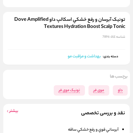
تونيک آبرسان و‌ رفع خشکي اسکالپ داو Dove Amplified
Textures Hydration Boost Scalp Tonic
شناسه کالا:
7896
بهداشت و مراقبت مو
دسته بندی:
برچسب ها
داو
موی فر
تونیک موی فر
بیشتر
نقد و بررسی تخصصی
آبرساني قوي و‌ رفع خشکي ساقه