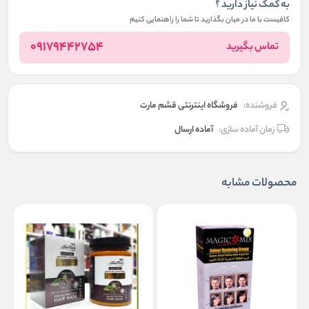
به کمک نیاز دارید ؟
کافیست با ما در میان بگذارید تا شما را راهنمایی کنیم
09179442754
تماس بگیرید
فروشنده:
فروشگاه اینترنتی قشم مارت
زمان آماده سازی:
آماده ارسال
محصولات مشابه