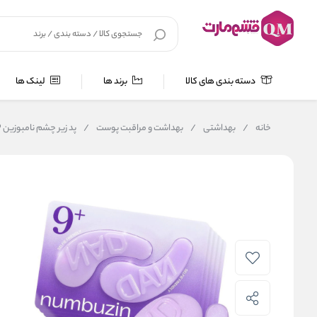
دسته بندی های کالا
برند ها
لینک ها
خانه
/
بهداشتی
/
بهداشت و مراقبت پوست
/
پد زیر چشم نامبوزین 9+ ضد چروک ، ضد پف و تیرگی دور چشم No.9 NAD+ Collagen Under Eye Patches