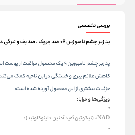
بررسی تخصصی
پد زیر چشم نامبوزین 9+ ضد چروک ، ضد پف و تیرگی دور چشم No.9 NAD+ Collagen Under Eye Patches
پد زیر چشم نامبوزین 9 یک محصول مر
کاهش علائم پیری و خستگی در این ناحیه کمک می‌کند. ا
جزئیات بیشتری از این محصول آورده شده است:
ویژگی‌ها و مزایا:
NAD+ (نیکوتین آمید آدنین داینوکلوئید):