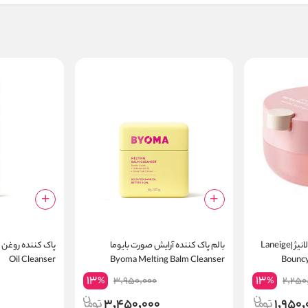
آبرسان و حجم دهنده لب لانیژ |Laneige
بالم پاک کننده آرایش صورت بایوما
Oil Cleanser
Byoma Melting Balm Cleanser
Bouncy
13
13
3,950,000
2,250
%
%
3,450,000
1,950,