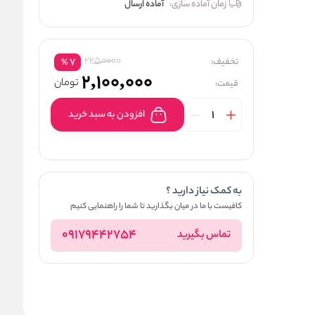
زمان آماده سازی:
آماده ارسال
2250000
تخفیف:
7
%
2,100,000
تومان
قیمت:
افزودن به سبد خرید
به کمک نیاز دارید ؟
کافیست با ما در میان بگذارید تا شما را راهنمایی کنیم
09179442754
تماس بگیرید