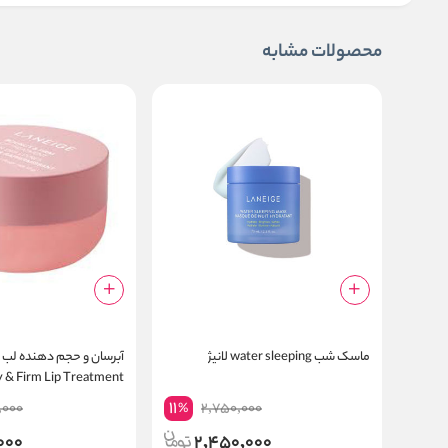
محصولات مشابه
ماسک شب water sleeping لانیژ
 & Firm Lip Treatment
11
,000
2,750,000
%
000
2,450,000