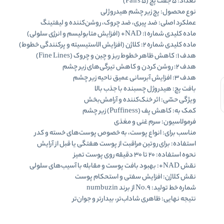
تعداد: 5 جفت پچ (5 Pairs)
نوع محصول: پچ زیر چشم هیدروژلی
عملکرد اصلی: ضد پیری، ضد چروک، روشن‌کننده و لیفتینگ
ماده کلیدی شماره ۱: NAD+ (افزایش متابولیسم و انرژی سلولی)
ماده کلیدی شماره ۲: کلاژن (افزایش الاستیسیته و پرکنندگی خطوط)
هدف ۱: کاهش ظاهر خطوط ریز و چین و چروک (Fine Lines)
هدف ۲: روشن کردن و کاهش تیرگی‌های زیر چشم
هدف ۳: افزایش آبرسانی عمیق ناحیه زیر چشم
بافت پچ: هیدروژل چسبنده با جذب بالا
ویژگی حسّی: اثر خنک‌کننده و آرامش‌بخش
کمک به: کاهش پف (Puffiness) زیر چشم
فرمولاسیون: سرم غنی و مغذی
مناسب برای: انواع پوست، به خصوص پوست‌های خسته و کدر
استفاده: برای روتین مراقبت از پوست هفتگی یا قبل از آرایش
نحوه استفاده: 20 تا 30 دقیقه روی پوست تمیز
نقش NAD+: بهبود بافت پوست و مقابله با آسیب‌های سلولی
نقش کلاژن: افزایش سفتی و استحکام پوست
شماره خط تولید: No.9 از برند numbuzin
نتیجه نهایی: ظاهری شاداب‌تر، بیدارتر و جوان‌تر