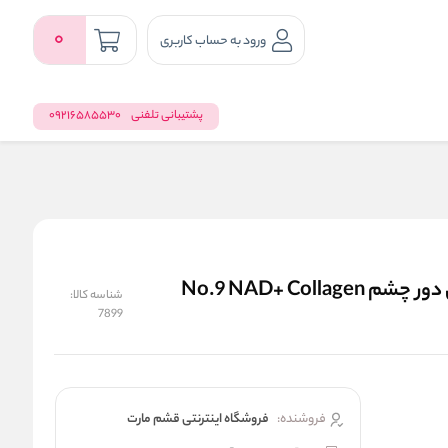
0
ورود به حساب کاربری
پشتیبانی تلفنی
09216585530
پد زیر چشم نامبوزین 9+ ضد چروک ، ضد پف و تیرگی دور چشم No.9 NAD+ Collagen
شناسه کالا:
7899
فروشنده:
فروشگاه اینترنتی قشم مارت