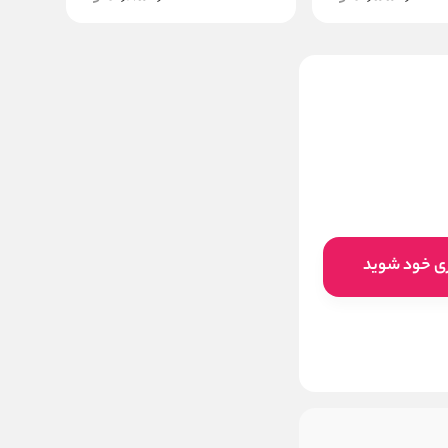
پد زیر چشم نامبوزین 9+ ضد چروک
، ضد پف و تیرگی دور چشم No.9
NAD+ Collagen Under Eye
2250000
تخفیف:
7
%
Patches
2,100,000
قیمت:
تومان
ری خود شوید
افزودن به سبد خرید