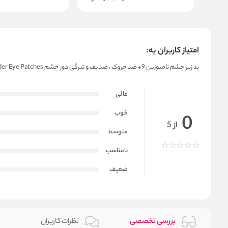
امتیاز کاربران به:
پد زیر چشم نامبوزین 9+ ضد چروک ، ضد پف و تیرگی دور چشم No.9 NAD+ Collagen Under Eye Patches
عالی
خوب
0
از 5
متوسط
نامناسب
ضعیف
بررسی تخصصی
نظرات کاربران