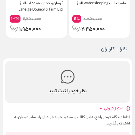
ماسک شب water sleeping لانیژ
آبرسان و حجم دهنده لب لانیژ
ب
r
|Laneige Bouncy & Firm Lip
Treatment
13
11
2,250,000
2,750,000
%
%
1,950,000
2,450,000
نظرات کاربران
نظر خود را ثبت کنید
امتیاز کنونی : 0
لطفا دیدگاه خود را راجع به این کالا بنویسید و تجربه خریدتان را با سایر کاربران به
اشتراک بگذارید.