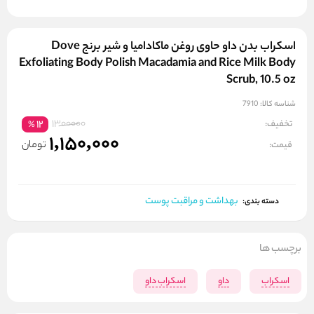
اسکراب بدن داو حاوی روغن ماکادامیا و شیر برنج Dove
Exfoliating Body Polish Macadamia and Rice Milk Body
Scrub, 10.5 oz
شناسه کالا:
7910
1300000
تخفیف:
12
%
1,150,000
تومان
قیمت:
بهداشت و مراقبت پوست
دسته بندی:
برچسب ها
اسکراب
داو
اسکراب داو