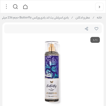
خانه
/
عطر و ادکلن
/
بادی اسپلش بث اند بادی ورکس Butterfly حجم 236 میلی لیتر
1
/
1