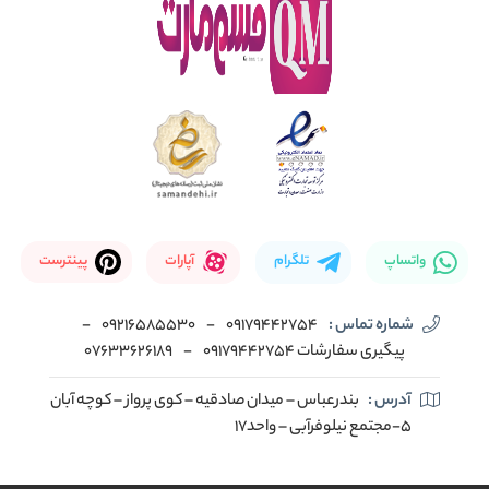
واتساپ
تلگرام
آپارات
پینترست
شماره تماس :
09179442754
-
09216585530
-
پیگیری سفارشات 09179442754
-
07633626189
آدرس :
بندرعباس – میدان صادقیه – کوی پرواز – کوچه آبان
5-مجتمع نیلوفرآبی – واحد17