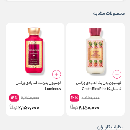
محصولات مشابه
لوسیون بدن بث اند بادی ورکس
لوسیون بدن بث اند بادی ورکس
ل
کاستاریکا Costa Rica Pink
Luminous
e
Pineapple
12
12
2,450,000
2,450,000
%
%
2,150,000
2,150,000
نظرات کاربران