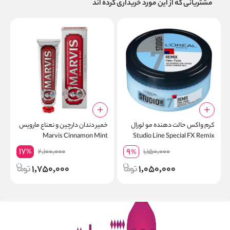
مشتریانی که از این مورد خریداری کرده اند
کرم واکس حالت دهنده مو لورال
خمیر دندان دارچین و نعناع مارویس
Marvis Cinnamon Mint
Studio Line Special FX Remix
150ml
Toothpaste حجم 85 میلی لیتر
17
9
2,100,000
1,150,000
%
%
1,750,000
1,050,000