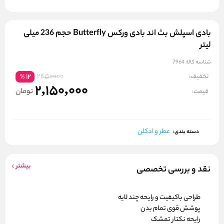
بادی اسپلش بث اند بادی ورکس Butterfly حجم 236 میلی
لیتر
شناسه کالا:
7964
2450000
تخفیف:
12
%
2,150,000
تومان
قیمت:
عطر و ادکلن
دسته بندی:
بیشتر
نقد و بررسی تخصصی
طراحی باکیفیت و رایحه چند لایه
پوشش قوی تمام بدن
رایحه نکتار تمشک