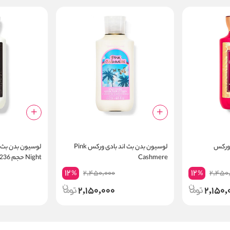
 ورکس
لوسیون بدن بث اند بادی ورکس Pink
Cashmere
Night حجم 236 میلی لیتر
12
12
2,450,000
2,450
%
%
2,150,000
2,150,