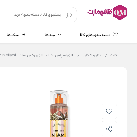
دسته بندی های کالا
برند ها
لینک ها
خانه
/
عطر و ادکلن
/
بادی اسپلش بث اند بادی ورکس میامی Meet Me in Miami حجم 236 میلی لیتر