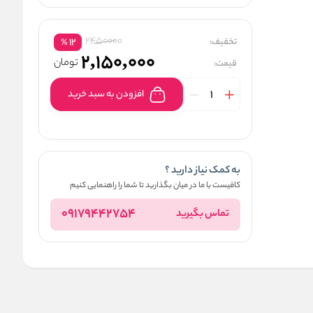
2450000
تخفیف:
12
%
2,150,000
تومان
قیمت:
افزودن به سبد خرید
به کمک نیاز دارید ؟
کافیست با ما در میان بگذارید تا شما را راهنمایی کنیم
09179442754
تماس بگیرید