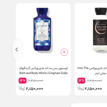
لوسیون بدن بث اند بادی ورکس Into The
لوسیون بدن بث اند بادی ورکس گینگهام
Bath and Body Works Gingham Daily
Stars حجم 236 میلی لیتر
Nourishing Body Lotion 24 Hour
12
12
2,450,000
2,450,000
%
%
Moisture
2,150,000
2,150,000