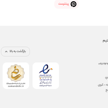
پینترست
بازگشت به بالا
q
ه – کوی
مجتمع