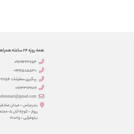
همه روزه 24 ساعته همراهتیم
09179442754
09216585530
پیگیری سفارشات 09179442754
07633626189
eshmmart@gmail.com
بندرعباس – میدان صادقی
پرواز – کوچه آبان 5-
نیلوفرآبی – واحد17