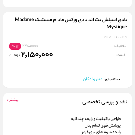
بادی اسپلش بث اند بادی ورکس مادام میستیک Madame
Mystique
شناسه کالا:
7986
2450000
تخفیف:
12
%
2,150,000
تومان
قیمت:
عطر و ادکلن
دسته بندی:
بیشتر
نقد و بررسی تخصصی
طراحی باکیفیت و رایحه چند لایه
پوشش قوی تمام بدن
رایحه میوه های بری قرمز