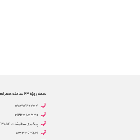
همه روزه 24 ساعته همراهتیم
09179442754
09216585530
پیگیری سفارشات 09179442754
07633626189