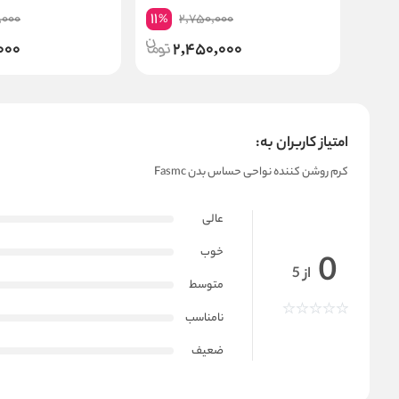
11
,000
2,750,000
%
000
2,450,000
امتیاز کاربران به:
کرم روشن کننده نواحی حساس بدن Fasmc
عالی
خوب
0
از 5
متوسط
نامناسب
ضعیف