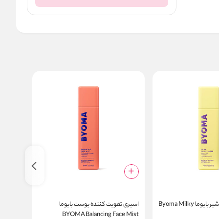
پاک کننده روغن شیر بایوما Byoma Milky
اسپری تقویت کننده پوست بایوما
کرم سفی
itening
BYOMA Balancing Face Mist