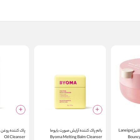
آبرسان و حجم دهنده لب لانیژ |Laneige
بالم پاک کننده آرایش صورت بایوما
Oil Cleanser
Byoma Melting Balm Cleanser
Bouncy