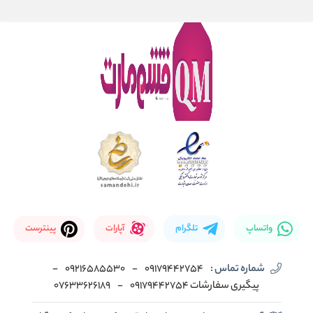
واتساپ
تلگرام
آپارات
پینترست
شماره تماس :
09179442754
-
09216585530
-
پیگیری سفارشات 09179442754
-
07633626189