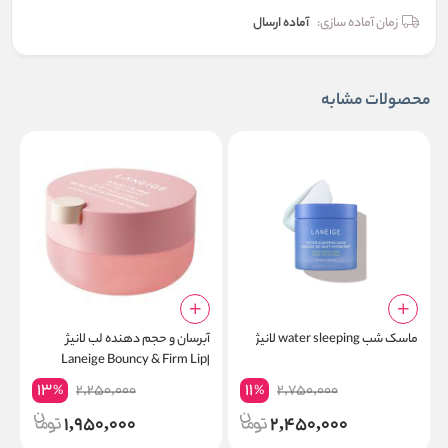
زمان آماده سازی:
آماده ارسال
محصولات مشابه
ماسک شب water sleeping لانیژ
آبرسان و حجم دهنده لب لانیژ
ب
r
|Laneige Bouncy & Firm Lip
Treatment
13
11
2,250,000
2,750,000
%
%
1,950,000
2,450,000