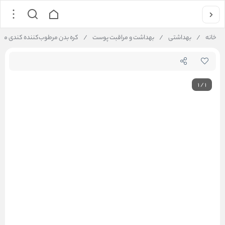
خانه
/
بهداشتی
/
بهداشت و مراقبت پوست
/
کره بدن مرطوب‌کننده کندی ماسک ۲۰۰ میلی‌لیتر  Moisturizing Body Butter Cream 200 ml
1
/
1