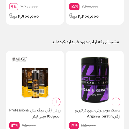
15
9
3,200,000
2,600,000
%
%
2,900,000
2,200,000
مشتریانی که از این مورد خریداری کرده اند
ماسک مو بولونی حاوی کراتین و
روغن آرگان میگ مدل Professional
ش
آرگان Argan & Keratin
حجم 100 میلی لیتر
ک
13
17
750,000
1,150,000
%
%