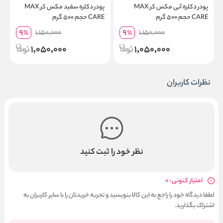
پودر دکلره آبی مکس کر MAX
پودر دکلره سفید مکس کر MAX
ش
CARE حجم ۵۰۰ گرم
CARE حجم ۵۰۰ گرم
g
o
9
9
1,150,000
1,150,000
%
%
1,050,000
1,050,000
نظرات کاربران
نظر خود را ثبت کنید
امتیاز کنونی : 0
لطفا دیدگاه خود را راجع به این کالا بنویسید و تجربه خریدتان را با سایر کاربران به
اشتراک بگذارید.