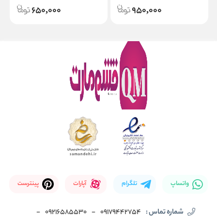
650,000
950,000
واتساپ
تلگرام
آپارات
پینترست
شماره تماس :
09179442754
-
09216585530
-