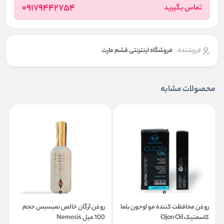
09179442754
تماس بگیرید
فروشنده:
فروشگاه اینترنتی قشم مارت
محصولات مشابه
روغن محافظت کننده مو اوجون بلما
روغن آرگان خالص نمیسیس حجم
کاسمتیک Ojon Oil
100 میل Nemesis
A