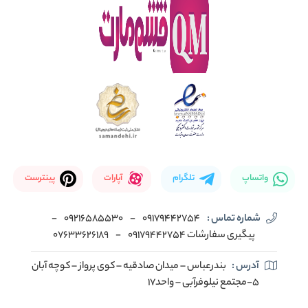
واتساپ
تلگرام
آپارات
پینترست
شماره تماس :
09179442754
-
09216585530
-
پیگیری سفارشات 09179442754
-
07633626189
آدرس :
بندرعباس – میدان صادقیه – کوی پرواز – کوچه آبان
5-مجتمع نیلوفرآبی – واحد17