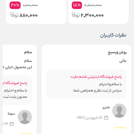
20
18
1,100,000
2,800,000
%
%
880,000
2,300,000
نظرات کاربران
روغن ویسیج
سلام
عالی
سلام
این محصول خیلی خوب 
پاسخ فروشگاه اینترنتی قشم مارت:
پاسخ فروشگاه اینت
با سلام واحترام
سپاس از ثبت نظر و همراهی شما .
با سلام و احترام
ممنون بابت ثبت نظ
فخری
سهیلا
25 فروردین 1403
19 فروردین 1403