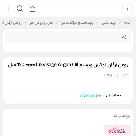
جستجو در فروشگاه
خانه
/
بهداشتی
/
بهداشت و مراقبت مو
/
سرم و روغن مو
/
روغن آرگان لوکس ویسیج rgan Oil
روغن آرگان لوکس ویسیج luxvisage Argan Oil حجم 150 میل
شناسه کالا:
6704
سرم و روغن مو
دسته بندی:
برچسب ها
روعن آرگان