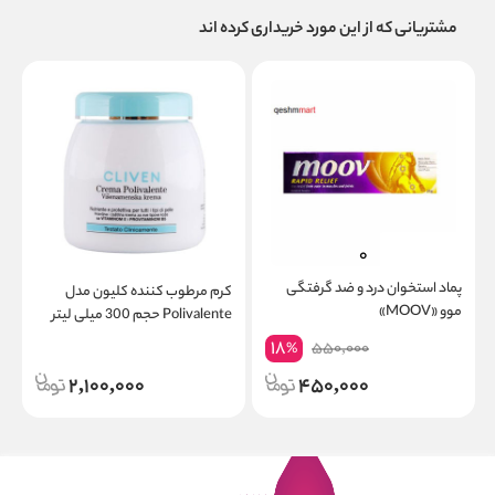
مشتریانی که از این مورد خریداری کرده اند
پماد استخوان درد و ضد گرفتگی
کرم مرطوب کننده کلیون مدل
موو «MOOV»
Polivalente حجم 300 میلی لیتر
t
Oil
18
550,000
%
2,100,000
450,000