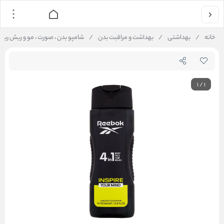
خانه
/
بهداشتی
/
بهداشت و مراقبت بدن
/
شامپو بدن ، صورت ، مو و ریش ریبوک مدل Inspire حجم 0
1
/
1