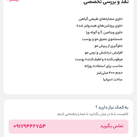
نقد و بررسی تخصصی
حاوی عصاره‌های طبیعی گیاهی
حاوی پروتئین‌های هیدرولیز شده
حاوی ویتامین E و آلوئه ورا
شستشوی عمیق مو و پوست
جلوگیری از ریزش مو
افزایش درخشش و نرمی مو
مرطوب‌کننده و لطیف‌کننده پوست
مناسب برای استفاده روزانه
حجم 400 میلی‌لیتر
ساخت اسپانیا
به کمک نیاز دارید ؟
کافیست با ما در میان بگذارید تا شما را راهنمایی کنیم
09179442754
تماس بگیرید