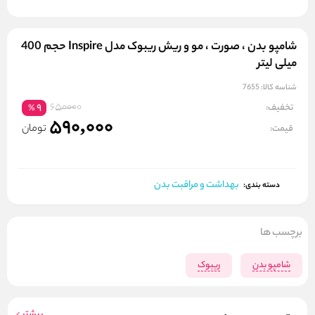
شامپو بدن ، صورت ، مو و ریش ریبوک مدل Inspire حجم 400
میلی لیتر
شناسه کالا:
7655
650000
تخفیف:
9
%
590,000
تومان
قیمت:
بهداشت و مراقبت بدن
دسته بندی:
برچسب ها
شامپو بدن
ریبوک
بیشتر