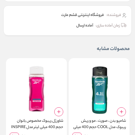
فروشنده:
فروشگاه اینترنتی قشم مارت
زمان آماده سازی:
آماده ارسال
محصولات مشابه
شامپو بدن ، صورت ، مو و ریش
شاور ژل ریبوک مخصوص بانوان
ریبوک مدل COOL حجم 400 میلی
حجم 400 میلی لیتر مدل INSPIRE
L
لیتر
YOUR MIND