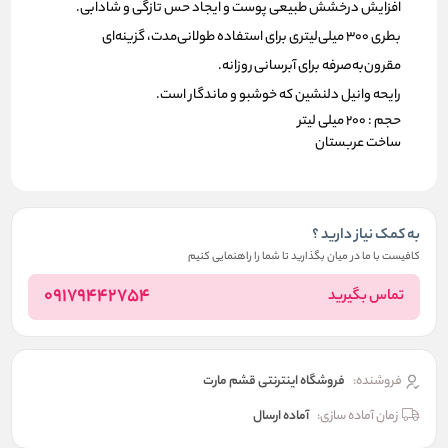
افزایش درخشش طبیعی پوست
و ایجاد حس تازگی و شادابی.
بطری ۳۰۰ میلی‌لیتری
برای استفاده طولانی‌مدت، گزینه‌ای
مقرون‌به‌صرفه برای آبرسانی روزانه.
رایحه وانیل دلنشین
که خوشبو و ماندگار است.
حجم : 200 میلی لیتر
ساخت عربستان
به کمک نیاز دارید ؟
کافیست با ما در میان بگذارید تا شما را راهنمایی کنیم
09179442754
تماس بگیرید
فروشنده:
فروشگاه اینترنتی قشم مارت
زمان آماده سازی:
آماده ارسال