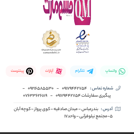
واتساپ
تلگرام
آپارات
پینترست
شماره تماس :
09179442754
-
09216585530
-
پیگیری سفارشات 09179442754
-
07633626189
آدرس :
بندرعباس – میدان صادقیه – کوی پرواز – کوچه آبان
5-مجتمع نیلوفرآبی – واحد17