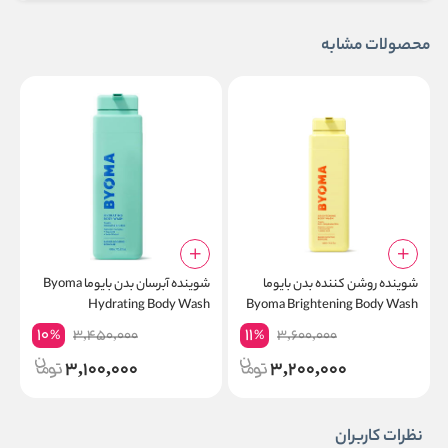
محصولات مشابه
شوینده روشن کننده بدن بایوما
شوینده آبرسان بدن بایوما Byoma
ک
Byoma Brightening Body Wash
Hydrating Body Wash
پ
10
11
3,450,000
3,600,000
%
%
3,100,000
3,200,000
نظرات کاربران