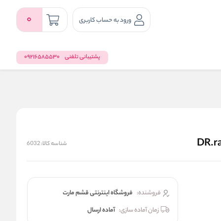
0
ورود به حساب کاربری
پشتیبانی تلفنی
09216585530
شناسه کالا:
6032
فروشنده:
فروشگاه اینترنتی قشم مارت
زمان آماده سازی:
آماده ارسال