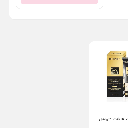
ژل شوینده صورت طلا 24k دکتر راشل