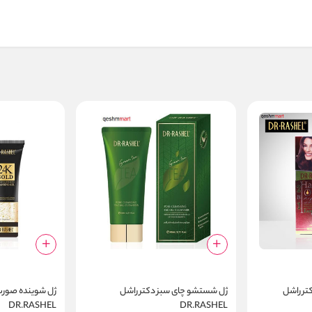
کتر راشل
ژل شستشو چای سبز دکتر راشل
DR.RASHEL
DR.RASHEL