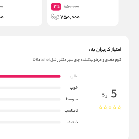
12
00
850,000
%
00
750,000
امتیاز کاربران به:
کرم مغذی و مرطوب‌کننده چای سبز دکتر راشل DR.rashel
عالی
خوب
5
از 5
متوسط
نامناسب
ضعیف