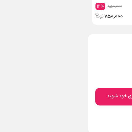
12
850,000
%
750,000
کرم مغذی و مرطوب‌کننده چای
سبز دکتر راشل DR.rashel
ناموجود
این کالا فعلا موجود نیست اما می‌توانید
ری خود شوید
زنگوله را بزنید تا به محض موجود شدن، به
شما خبر دهیم
موجود شد خبرم کنید